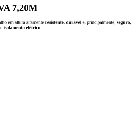
A 7,20M
alho em altura altamente
resistente
,
durável
e, principalmente,
seguro
,
de
isolamento elétrico
.