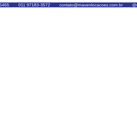
6465
011 97183-3572
contato@mavenlocacoes.com.br
@m