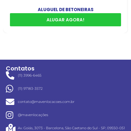
ALUGUEL DE BETONEIRAS
ALUGAR AGORA!
Contatos
(11) 3996-6465
(11) 97183-3572
contato@mavenlocacoes.com.br
@mavenlocações
Av. Goiás, 3073 - Barcelona, São Caetano do Sul - SP, 09550-051