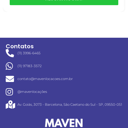
Contatos
(11) 3996-6465
(11) 97183-3572
contato@mavenlocacoes.com.br
@mavenlocações
Av. Goiás, 3073 - Barcelona, São Caetano do Sul - SP, 09550-051