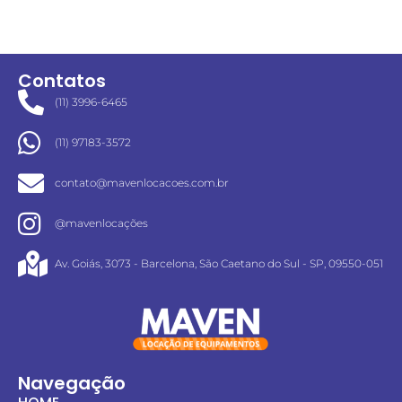
Contatos
(11) 3996-6465
(11) 97183-3572
contato@mavenlocacoes.com.br
@mavenlocações
Av. Goiás, 3073 - Barcelona, São Caetano do Sul - SP, 09550-051
Navegação