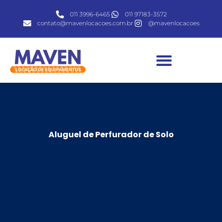
011 3996-6465
011 97183-3572
contato@mavenlocacoes.com.br
@mavenlocacoes
MAVEN LOCAÇÕES
Aluguel de Perfurador de Solo