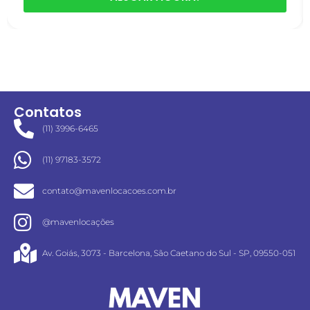
Contatos
(11) 3996-6465
(11) 97183-3572
contato@mavenlocacoes.com.br
@mavenlocações
Av. Goiás, 3073 - Barcelona, São Caetano do Sul - SP, 09550-051